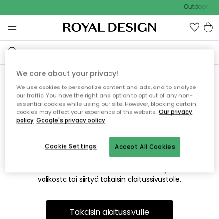
Outdoor Sal
We care about your privacy!
We use cookies to personalize content and ads, and to analyze
Emme valitettavasti löydä
our traffic. You have the right and option to opt out of any non-
essential cookies while using our site. However, blocking certain
etsimääsi sivua
cookies may affect your experience of the website.
Our privacy
policy
Google's privacy policy
Cookie Settings
Accept All Cookies
Tämä voi johtua siitä, että sivua ei enää ole tai siitä, että se
on siirretty muualle. Pahoittelemme tästä mahdollisesti
aiheutunutta häiriötä. Voit kokeilla uudelleen yllä olevasta
valikosta tai siirtyä takaisin aloitussivustolle.
Takaisin aloitussivulle