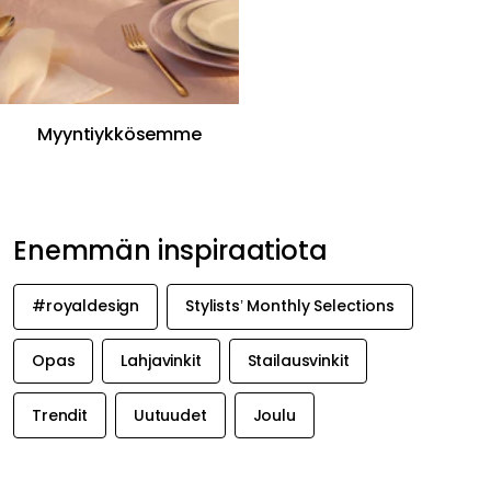
Myyntiykkösemme
Enemmän inspiraatiota
#royaldesign
Stylists’ Monthly Selections
Opas
Lahjavinkit
Stailausvinkit
Trendit
Uutuudet
Joulu