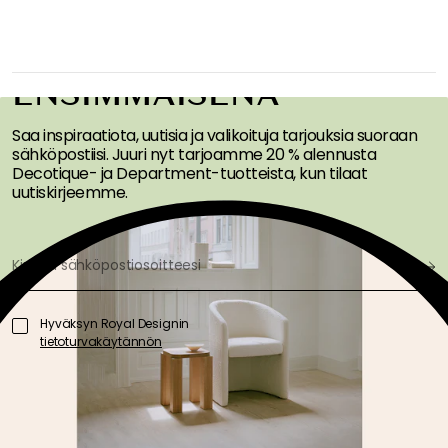
SAA INSPIRAATIOTA &
TARJOUKSIA
ENSIMMÄISENÄ
Saa inspiraatiota, uutisia ja valikoituja tarjouksia suoraan
sähköpostiisi. Juuri nyt tarjoamme 20 % alennusta
Decotique- ja Department-tuotteista, kun tilaat
uutiskirjeemme.
Hyväksyn Royal Designin
tietoturvakäytännön