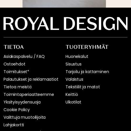
TIETOA
TUOTERYHMÄT
Asiakaspalvelu / FAQ
Huonekalut
Ostoehdot
Sisustus
Toimitukset*
Tarjoilu ja kattaminen
Palautukset ja reklamaatiot
Valaistus
Tietoa meistä
Tekstiilit ja matot
Toimintaperiaatteemme
Keittiö
Yksityisyydensuoja
Ulkotilat
Cookie Policy
Valittuja muotoilijoita
Lahjakortti