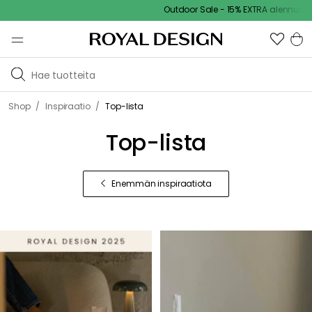
Outdoor Sale - 15% EXTRA alennus koo
/
/
Shop
Inspiraatio
Top-lista
Top-lista
Enemmän inspiraatiota