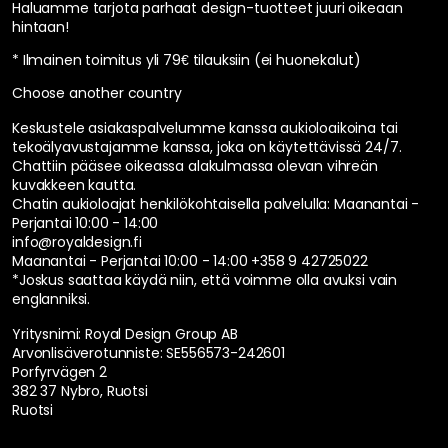
Haluamme tarjota parhaat design-tuotteet juuri oikeaan
hintaan!
* Ilmainen toimitus yli 79€ tilauksiin (ei huonekalut)
Choose another country
Keskustele asiakaspalvelumme kanssa aukioloaikoina tai
tekoälyavustajamme kanssa, joka on käytettävissä 24/7.
Chattiin pääsee oikeassa alakulmassa olevan vihreän
kuvakkeen kautta.
Chatin aukioloajat henkilökohtaisella palvelulla:
Maanantai -
Perjantai 10:00 - 14:00
info@royaldesign.fi
Maanantai - Perjantai 10:00 - 14:00
+358 9 42725022
*Joskus saattaa käydä niin, että voimme olla avuksi vain
englanniksi.
Yritysnimi: Royal Design Group AB
Arvonlisäverotunniste: SE556573-242601
Porfyrvägen 2
382 37 Nybro, Ruotsi
Ruotsi