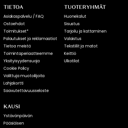
TIETOA
TUOTERYHMÄT
Asiakaspalvelu / FAQ
Huonekalut
Ostoehdot
Sisustus
Toimitukset*
Tarjoilu ja kattaminen
Palautukset ja reklamaatiot
Valaistus
Tietoa meistä
Tekstiilit ja matot
Toimintaperiaatteemme
Keittiö
Yksityisyydensuoja
Ulkotilat
Cookie Policy
Valittuja muotoilijoita
Lahjakortti
Saavutettavuusseloste
KAUSI
Ystävänpäivän
Pääsiäisen