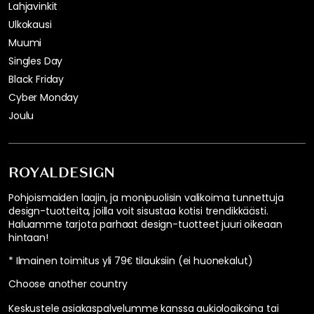
Lahjavinkit
Ulkokausi
Muumi
Singles Day
Black Friday
Cyber Monday
Joulu
ROYALDESIGN
Pohjoismaiden laajin, ja monipuolisin valikoima tunnettuja
design-tuotteita, joilla voit sisustaa kotisi trendikkäästi.
Haluamme tarjota parhaat design-tuotteet juuri oikeaan
hintaan!
* Ilmainen toimitus yli 79€ tilauksiin (ei huonekalut)
Choose another country
Keskustele asiakaspalvelumme kanssa aukioloaikoina tai