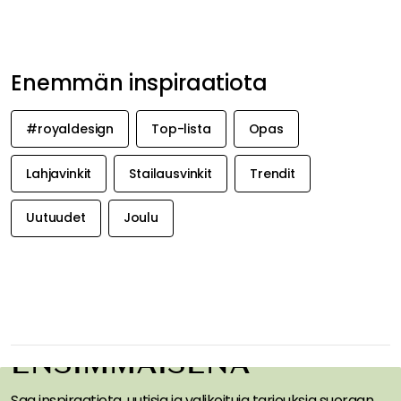
Enemmän inspiraatiota
#royaldesign
Top-lista
Opas
Lahjavinkit
Stailausvinkit
Trendit
Uutuudet
Joulu
SAA INSPIRAATIOTA &
TARJOUKSIA
ENSIMMÄISENÄ
Saa inspiraatiota, uutisia ja valikoituja tarjouksia suoraan