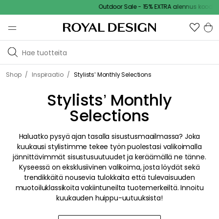
Outdoor Sale - 15% EXTRA alennus koodilla
/
/
Shop
Inspiraatio
Stylists’ Monthly Selections
Stylists’ Monthly
Selections
Haluatko pysyä ajan tasalla sisustusmaailmassa? Joka
kuukausi stylistimme tekee työn puolestasi valikoimalla
jännittävimmät sisustusuutuudet ja keräämällä ne tänne.
Kyseessä on eksklusiivinen valikoima, josta löydät sekä
trendikkäitä nousevia tulokkaita että tulevaisuuden
muotoiluklassikoita vakiintuneilta tuotemerkeiltä. Innoitu
kuukauden huippu-uutuuksista!