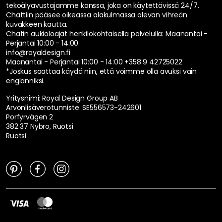
tekoälyavustajamme kanssa, joka on käytettävissä 24/7.
Chattiin pääsee oikeassa alakulmassa olevan vihreän
kuvakkeen kautta.
Chatin aukioloajat henkilökohtaisella palvelulla:
Maanantai -
Perjantai 10:00 - 14:00
info@royaldesign.fi
Maanantai - Perjantai 10:00 - 14:00
+358 9 42725022
*Joskus saattaa käydä niin, että voimme olla avuksi vain
englanniksi.
Yritysnimi: Royal Design Group AB
Arvonlisäverotunniste: SE556573-242601
Porfyrvägen 2
382 37 Nybro, Ruotsi
Ruotsi