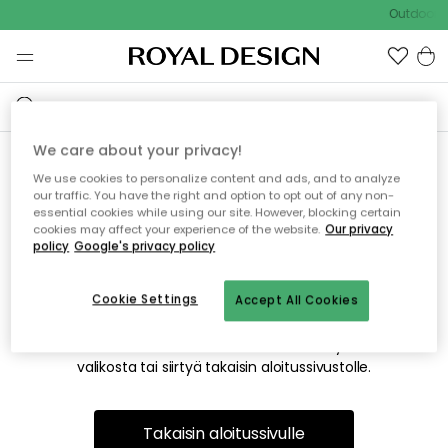
Outdoor S
We care about your privacy!
We use cookies to personalize content and ads, and to analyze
Emme valitettavasti löydä
our traffic. You have the right and option to opt out of any non-
essential cookies while using our site. However, blocking certain
etsimääsi sivua
cookies may affect your experience of the website.
Our privacy
policy
Google's privacy policy
Cookie Settings
Accept All Cookies
Tämä voi johtua siitä, että sivua ei enää ole tai siitä, että se
on siirretty muualle. Pahoittelemme tästä mahdollisesti
aiheutunutta häiriötä. Voit kokeilla uudelleen yllä olevasta
valikosta tai siirtyä takaisin aloitussivustolle.
Takaisin aloitussivulle