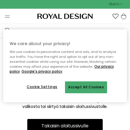
Outdoor Sal
We care about your privacy!
We use cookies to personalize content and ads, and to analyze
Emme valitettavasti löydä
our traffic. You have the right and option to opt out of any non-
essential cookies while using our site. However, blocking certain
etsimääsi sivua
cookies may affect your experience of the website.
Our privacy
policy
Google's privacy policy
Cookie Settings
Accept All Cookies
Tämä voi johtua siitä, että sivua ei enää ole tai siitä, että se
on siirretty muualle. Pahoittelemme tästä mahdollisesti
aiheutunutta häiriötä. Voit kokeilla uudelleen yllä olevasta
valikosta tai siirtyä takaisin aloitussivustolle.
Takaisin aloitussivulle