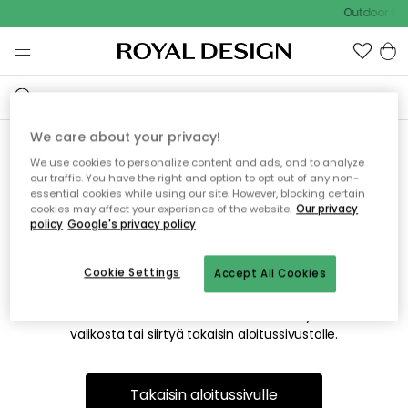
Outdoor Sal
We care about your privacy!
We use cookies to personalize content and ads, and to analyze
Emme valitettavasti löydä
our traffic. You have the right and option to opt out of any non-
essential cookies while using our site. However, blocking certain
etsimääsi sivua
cookies may affect your experience of the website.
Our privacy
policy
Google's privacy policy
Cookie Settings
Accept All Cookies
Tämä voi johtua siitä, että sivua ei enää ole tai siitä, että se
on siirretty muualle. Pahoittelemme tästä mahdollisesti
aiheutunutta häiriötä. Voit kokeilla uudelleen yllä olevasta
valikosta tai siirtyä takaisin aloitussivustolle.
Takaisin aloitussivulle