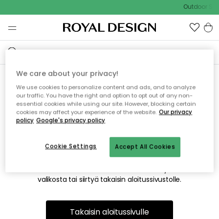
Outdoor Sale
We care about your privacy!
We use cookies to personalize content and ads, and to analyze
Emme valitettavasti löydä
our traffic. You have the right and option to opt out of any non-
essential cookies while using our site. However, blocking certain
etsimääsi sivua
cookies may affect your experience of the website.
Our privacy
policy
Google's privacy policy
Cookie Settings
Accept All Cookies
Tämä voi johtua siitä, että sivua ei enää ole tai siitä, että se
on siirretty muualle. Pahoittelemme tästä mahdollisesti
aiheutunutta häiriötä. Voit kokeilla uudelleen yllä olevasta
valikosta tai siirtyä takaisin aloitussivustolle.
Takaisin aloitussivulle