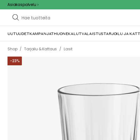
Asiakaspalvelu
UUTUUDET
KAMPANJAT
HUONEKALUT
VALAISTUS
TARJOILU JA KAT
/
/
Shop
Tarjoilu & Kattaus
Lasit
-
23
%