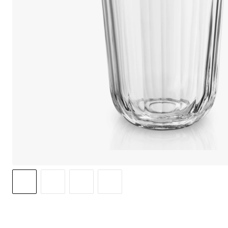
We care 
We use cook
option to o
may affect 