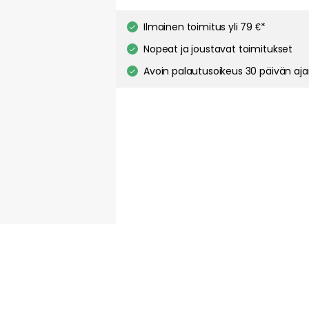
about your privacy!
Ilmainen toimitus yli 79 €*
ies to personalize content and ads, and to analyze our traffic. You have the 
pt out of any non-essential cookies while using our site. However, blocking cer
Nopeat ja joustavat toimitukset
your experience of the website.
Our privacy policy
Google's privacy policy
Avoin palautusoikeus 30 päivän aj
Cookie Settings
Accept All Cookies