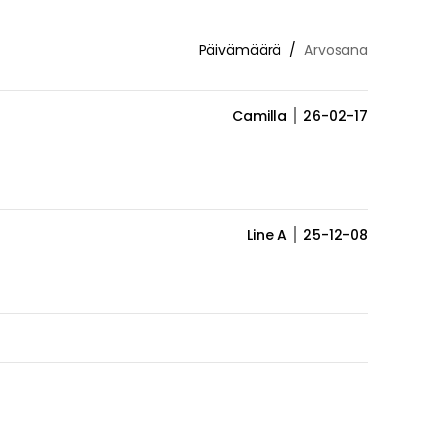
Päivämäärä
Arvosana
Camilla
26-02-17
Line A
25-12-08
Dorthe K
25-11-04
astianpesukoneessa
vottavasti sama ongelma