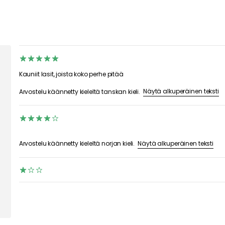
Kauniit lasit, joista koko perhe pitää
Näytä alkuperäinen teksti
Arvostelu käännetty kieleltä tanskan kieli.
Näytä alkuperäinen teksti
Arvostelu käännetty kieleltä norjan kieli.
Laseihin tuli lasitahra vain kuukauden käytön jälkeen ja ne pestiin 
suositellussa lämpötilassa. Minulle on lähetetty 12 uutta lasia, toi
ei toistu.
Näytä alkuperäinen teksti
Arvostelu käännetty kieleltä tanskan kieli.