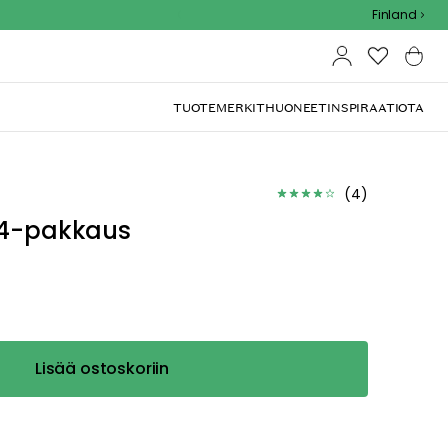
Outdoor Sale - 15% EXTRA alennus koodilla
Finland
TUOTEMERKIT
HUONEET
INSPIRAATIOTA
(
4
)
, 4-pakkaus
Lisää ostoskoriin