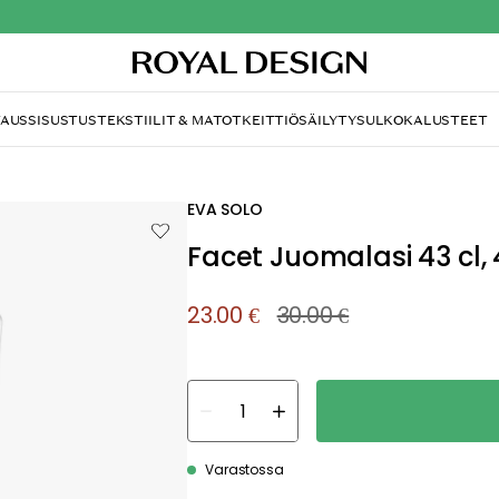
TAUS
SISUSTUS
TEKSTIILIT & MATOT
KEITTIÖ
SÄILYTYS
ULKOKALUSTEET
EVA SOLO
Facet Juomalasi 43 cl
23.00 €
30.00 €
Varastossa