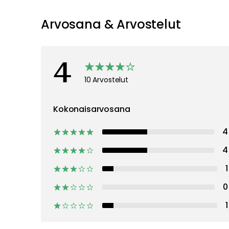
Arvosana & Arvostelut
4
10 Arvostelut
Kokonaisarvosana
4
4
1
0
1