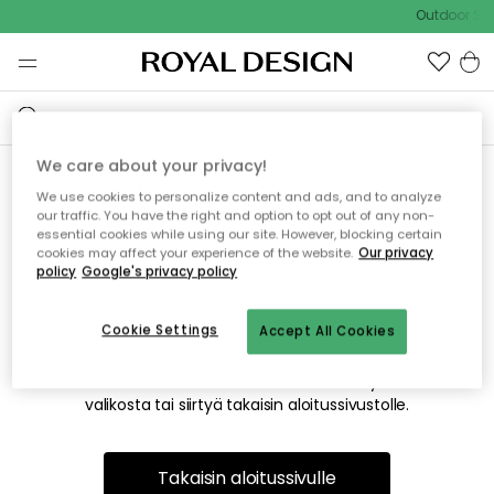
Outdoor Sal
We care about your privacy!
We use cookies to personalize content and ads, and to analyze
Emme valitettavasti löydä
our traffic. You have the right and option to opt out of any non-
essential cookies while using our site. However, blocking certain
etsimääsi sivua
cookies may affect your experience of the website.
Our privacy
policy
Google's privacy policy
Cookie Settings
Accept All Cookies
Tämä voi johtua siitä, että sivua ei enää ole tai siitä, että se
on siirretty muualle. Pahoittelemme tästä mahdollisesti
aiheutunutta häiriötä. Voit kokeilla uudelleen yllä olevasta
valikosta tai siirtyä takaisin aloitussivustolle.
Takaisin aloitussivulle