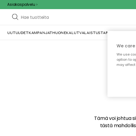
Asiakaspalvelu
UUTUUDET
KAMPANJAT
HUONEKALUT
VALAISTUS
TARJOILU JA KAT
We care 
We use cook
option to o
may affect 
E
Tämä voi johtua sii
tästä mahdollise