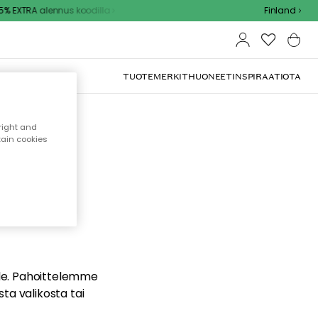
% EXTRA alennus koodilla
Finland
TUOTEMERKIT
HUONEET
INSPIRAATIOTA
right and
tain cookies
dä
ualle. Pahoittelemme
sta valikosta tai