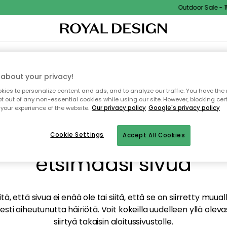
Outdoor Sale - 15
TAUS
SISUSTUS
TEKSTIILIT & MATOT
KEITTIÖ
SÄILYTYS
ULKOKALUSTEET
about your privacy!
ies to personalize content and ads, and to analyze our traffic. You have the 
pt out of any non-essential cookies while using our site. However, blocking cer
your experience of the website.
Our privacy policy
Google's privacy policy
mme valitettavasti löy
Cookie Settings
Accept All Cookies
etsimääsi sivua
tä, että sivua ei enää ole tai siitä, että se on siirretty mu
sti aiheutunutta häiriötä. Voit kokeilla uudelleen yllä oleva
siirtyä takaisin aloitussivustolle.