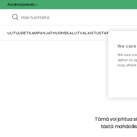
Asiakaspalvelu
UUTUUDET
KAMPANJAT
HUONEKALUT
VALAISTUS
TARJOILU JA KAT
We care 
We use cook
option to o
may affect 
E
Tämä voi johtua sii
tästä mahdollise