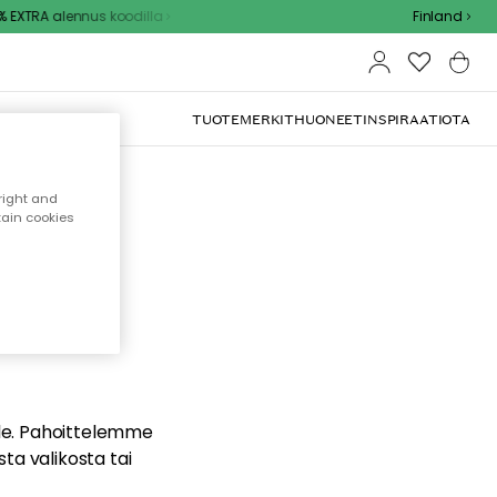
 EXTRA alennus koodilla
Finland
TUOTEMERKIT
HUONEET
INSPIRAATIOTA
right and
tain cookies
dä
ualle. Pahoittelemme
sta valikosta tai