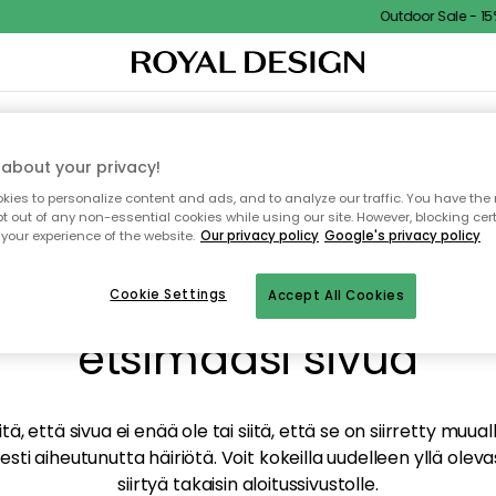
Outdoor Sale - 15%
TAUS
SISUSTUS
TEKSTIILIT & MATOT
KEITTIÖ
SÄILYTYS
ULKOKALUSTEET
about your privacy!
ies to personalize content and ads, and to analyze our traffic. You have the 
pt out of any non-essential cookies while using our site. However, blocking cer
your experience of the website.
Our privacy policy
Google's privacy policy
mme valitettavasti löy
Cookie Settings
Accept All Cookies
etsimääsi sivua
tä, että sivua ei enää ole tai siitä, että se on siirretty mu
sti aiheutunutta häiriötä. Voit kokeilla uudelleen yllä oleva
siirtyä takaisin aloitussivustolle.