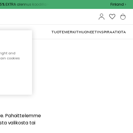
% EXTRA alennus koodilla
Finland
TUOTEMERKIT
HUONEET
INSPIRAATIOTA
right and
tain cookies
dä
ualle. Pahoittelemme
sta valikosta tai