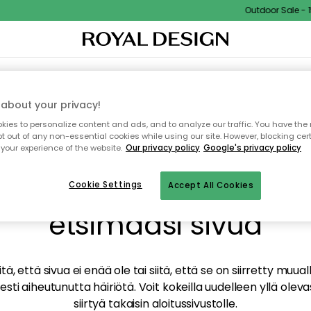
Outdoor Sale - 15
TAUS
SISUSTUS
TEKSTIILIT & MATOT
KEITTIÖ
SÄILYTYS
ULKOKALUSTEET
about your privacy!
ies to personalize content and ads, and to analyze our traffic. You have the 
pt out of any non-essential cookies while using our site. However, blocking cer
your experience of the website.
Our privacy policy
Google's privacy policy
mme valitettavasti löy
Cookie Settings
Accept All Cookies
etsimääsi sivua
tä, että sivua ei enää ole tai siitä, että se on siirretty mu
sti aiheutunutta häiriötä. Voit kokeilla uudelleen yllä oleva
siirtyä takaisin aloitussivustolle.