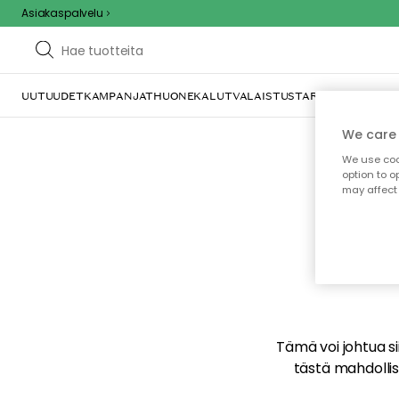
Asiakaspalvelu
UUTUUDET
KAMPANJAT
HUONEKALUT
VALAISTUS
TARJOILU JA KAT
We care 
We use cook
option to o
may affect 
E
Tämä voi johtua sii
tästä mahdollise