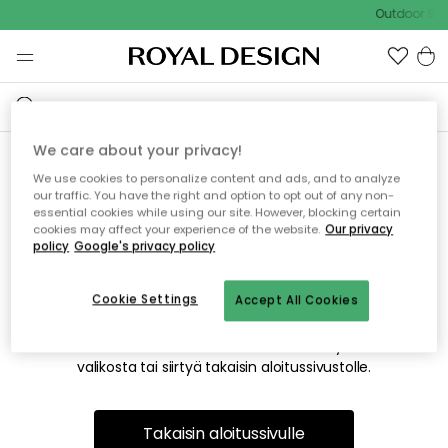
Outdoor Sale
We care about your privacy!
We use cookies to personalize content and ads, and to analyze
Emme valitettavasti löydä
our traffic. You have the right and option to opt out of any non-
essential cookies while using our site. However, blocking certain
etsimääsi sivua
cookies may affect your experience of the website.
Our privacy
policy
Google's privacy policy
Cookie Settings
Accept All Cookies
Tämä voi johtua siitä, että sivua ei enää ole tai siitä, että se
on siirretty muualle. Pahoittelemme tästä mahdollisesti
aiheutunutta häiriötä. Voit kokeilla uudelleen yllä olevasta
valikosta tai siirtyä takaisin aloitussivustolle.
Takaisin aloitussivulle