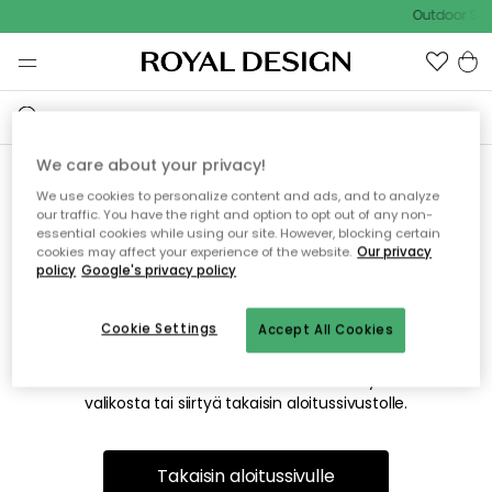
Outdoor Sal
We care about your privacy!
We use cookies to personalize content and ads, and to analyze
Emme valitettavasti löydä
our traffic. You have the right and option to opt out of any non-
essential cookies while using our site. However, blocking certain
etsimääsi sivua
cookies may affect your experience of the website.
Our privacy
policy
Google's privacy policy
Cookie Settings
Accept All Cookies
Tämä voi johtua siitä, että sivua ei enää ole tai siitä, että se
on siirretty muualle. Pahoittelemme tästä mahdollisesti
aiheutunutta häiriötä. Voit kokeilla uudelleen yllä olevasta
valikosta tai siirtyä takaisin aloitussivustolle.
Takaisin aloitussivulle