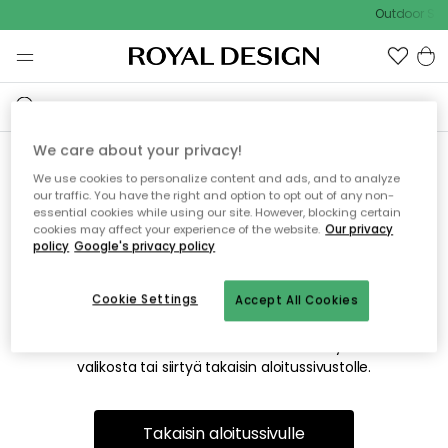
Outdoor Sale
We care about your privacy!
We use cookies to personalize content and ads, and to analyze
Emme valitettavasti löydä
our traffic. You have the right and option to opt out of any non-
essential cookies while using our site. However, blocking certain
etsimääsi sivua
cookies may affect your experience of the website.
Our privacy
policy
Google's privacy policy
Cookie Settings
Accept All Cookies
Tämä voi johtua siitä, että sivua ei enää ole tai siitä, että se
on siirretty muualle. Pahoittelemme tästä mahdollisesti
aiheutunutta häiriötä. Voit kokeilla uudelleen yllä olevasta
valikosta tai siirtyä takaisin aloitussivustolle.
Takaisin aloitussivulle