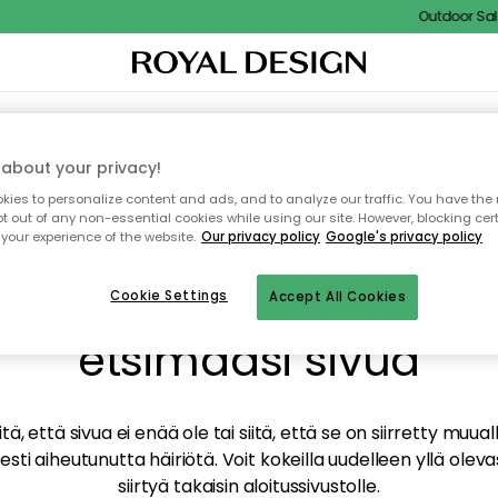
Outdoor Sale 
TAUS
SISUSTUS
TEKSTIILIT & MATOT
KEITTIÖ
SÄILYTYS
ULKOKALUSTEET
about your privacy!
ies to personalize content and ads, and to analyze our traffic. You have the 
pt out of any non-essential cookies while using our site. However, blocking cer
your experience of the website.
Our privacy policy
Google's privacy policy
mme valitettavasti löy
Cookie Settings
Accept All Cookies
etsimääsi sivua
tä, että sivua ei enää ole tai siitä, että se on siirretty mu
sti aiheutunutta häiriötä. Voit kokeilla uudelleen yllä oleva
siirtyä takaisin aloitussivustolle.