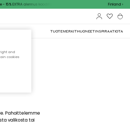
- 15% EXTRA alennus koodilla
Finland
TUOTEMERKIT
HUONEET
INSPIRAATIOTA
right and
tain cookies
dä
ualle. Pahoittelemme
sta valikosta tai