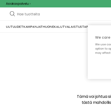
Asiakaspalvelu
UUTUUDET
KAMPANJAT
HUONEKALUT
VALAISTUS
TARJOILU JA KAT
We care 
We use cook
option to o
may affect 
E
Tämä voi johtua sii
tästä mahdollise