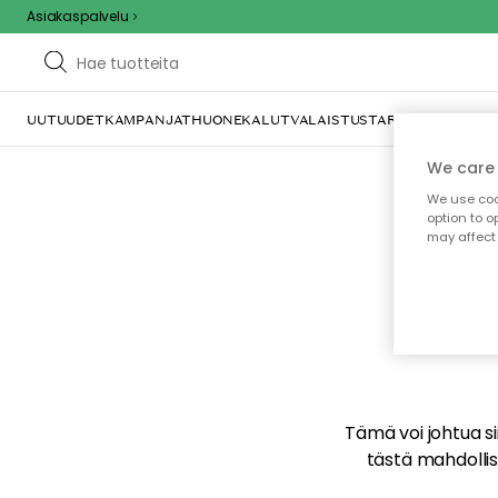
Asiakaspalvelu
UUTUUDET
KAMPANJAT
HUONEKALUT
VALAISTUS
TARJOILU JA KAT
We care 
We use cook
option to o
may affect 
E
Tämä voi johtua sii
tästä mahdollise