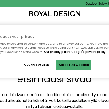
Outdoor Sale - 15%
TAUS
SISUSTUS
TEKSTIILIT & MATOT
KEITTIÖ
SÄILYTYS
ULKOKALUSTEET
about your privacy!
ies to personalize content and ads, and to analyze our traffic. You have the 
pt out of any non-essential cookies while using our site. However, blocking cer
your experience of the website.
Our privacy policy
Google's privacy policy
mme valitettavasti löy
Cookie Settings
Accept All Cookies
etsimääsi sivua
tä, että sivua ei enää ole tai siitä, että se on siirretty mu
sti aiheutunutta häiriötä. Voit kokeilla uudelleen yllä oleva
siirtyä takaisin aloitussivustolle.