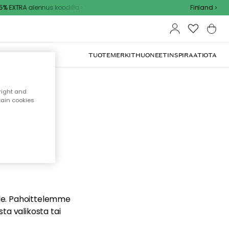
 EXTRA alennus koodilla
Finland
TUOTEMERKIT
HUONEET
INSPIRAATIOTA
right and
tain cookies
dä
ualle. Pahoittelemme
sta valikosta tai