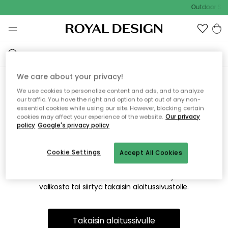
Outdoor Sal
We care about your privacy!
We use cookies to personalize content and ads, and to analyze
Emme valitettavasti löydä
our traffic. You have the right and option to opt out of any non-
essential cookies while using our site. However, blocking certain
etsimääsi sivua
cookies may affect your experience of the website.
Our privacy
policy
Google's privacy policy
Cookie Settings
Accept All Cookies
Tämä voi johtua siitä, että sivua ei enää ole tai siitä, että se
on siirretty muualle. Pahoittelemme tästä mahdollisesti
aiheutunutta häiriötä. Voit kokeilla uudelleen yllä olevasta
valikosta tai siirtyä takaisin aloitussivustolle.
Takaisin aloitussivulle