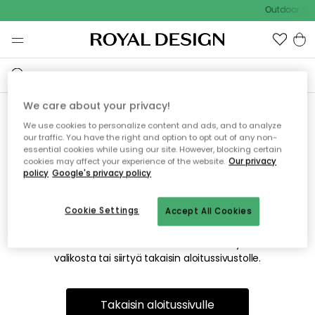
Outdoor Sal
We care about your privacy!
We use cookies to personalize content and ads, and to analyze
Emme valitettavasti löydä
our traffic. You have the right and option to opt out of any non-
essential cookies while using our site. However, blocking certain
etsimääsi sivua
cookies may affect your experience of the website.
Our privacy
policy
Google's privacy policy
Cookie Settings
Accept All Cookies
Tämä voi johtua siitä, että sivua ei enää ole tai siitä, että se
on siirretty muualle. Pahoittelemme tästä mahdollisesti
aiheutunutta häiriötä. Voit kokeilla uudelleen yllä olevasta
valikosta tai siirtyä takaisin aloitussivustolle.
Takaisin aloitussivulle