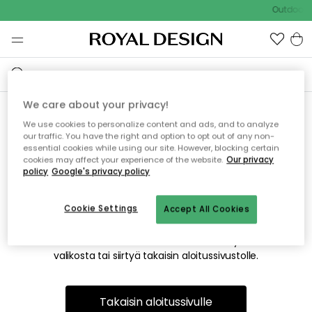
Outdoor S
We care about your privacy!
We use cookies to personalize content and ads, and to analyze
Emme valitettavasti löydä
our traffic. You have the right and option to opt out of any non-
essential cookies while using our site. However, blocking certain
etsimääsi sivua
cookies may affect your experience of the website.
Our privacy
policy
Google's privacy policy
Cookie Settings
Accept All Cookies
Tämä voi johtua siitä, että sivua ei enää ole tai siitä, että se
on siirretty muualle. Pahoittelemme tästä mahdollisesti
aiheutunutta häiriötä. Voit kokeilla uudelleen yllä olevasta
valikosta tai siirtyä takaisin aloitussivustolle.
Takaisin aloitussivulle