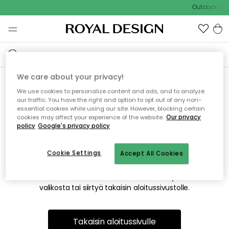
Outdoor Sal
We care about your privacy!
We use cookies to personalize content and ads, and to analyze
Emme valitettavasti löydä
our traffic. You have the right and option to opt out of any non-
essential cookies while using our site. However, blocking certain
etsimääsi sivua
cookies may affect your experience of the website.
Our privacy
policy
Google's privacy policy
Cookie Settings
Accept All Cookies
Tämä voi johtua siitä, että sivua ei enää ole tai siitä, että se
on siirretty muualle. Pahoittelemme tästä mahdollisesti
aiheutunutta häiriötä. Voit kokeilla uudelleen yllä olevasta
valikosta tai siirtyä takaisin aloitussivustolle.
Takaisin aloitussivulle