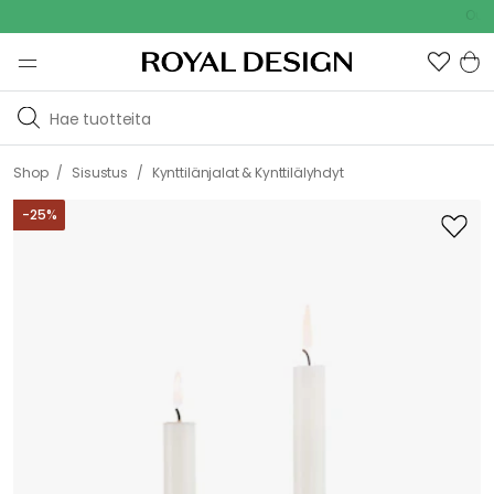
Outdoor 
/
/
Shop
Sisustus
Kynttilänjalat & Kynttilälyhdyt
-
25
%