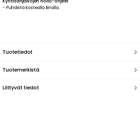
Lue lisää
Iittala
Kynttilänjalat