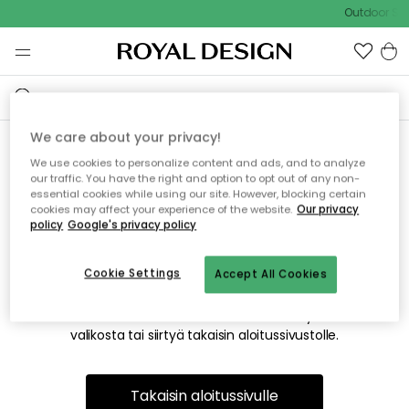
Outdoor Sal
We care about your privacy!
We use cookies to personalize content and ads, and to analyze
Emme valitettavasti löydä
our traffic. You have the right and option to opt out of any non-
essential cookies while using our site. However, blocking certain
etsimääsi sivua
cookies may affect your experience of the website.
Our privacy
policy
Google's privacy policy
Cookie Settings
Accept All Cookies
Tämä voi johtua siitä, että sivua ei enää ole tai siitä, että se
on siirretty muualle. Pahoittelemme tästä mahdollisesti
aiheutunutta häiriötä. Voit kokeilla uudelleen yllä olevasta
valikosta tai siirtyä takaisin aloitussivustolle.
Takaisin aloitussivulle