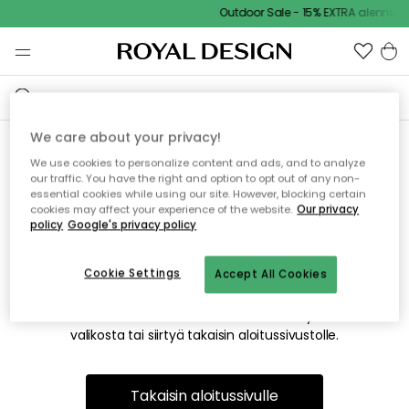
Outdoor Sale - 15% EXTRA alennus 
We care about your privacy!
We use cookies to personalize content and ads, and to analyze
Emme valitettavasti löydä
our traffic. You have the right and option to opt out of any non-
essential cookies while using our site. However, blocking certain
etsimääsi sivua
cookies may affect your experience of the website.
Our privacy
policy
Google's privacy policy
Cookie Settings
Accept All Cookies
Tämä voi johtua siitä, että sivua ei enää ole tai siitä, että se
on siirretty muualle. Pahoittelemme tästä mahdollisesti
aiheutunutta häiriötä. Voit kokeilla uudelleen yllä olevasta
valikosta tai siirtyä takaisin aloitussivustolle.
Takaisin aloitussivulle