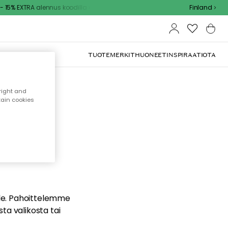
15% EXTRA alennus koodilla
Finland
TUOTEMERKIT
HUONEET
INSPIRAATIOTA
right and
tain cookies
dä
ualle. Pahoittelemme
sta valikosta tai