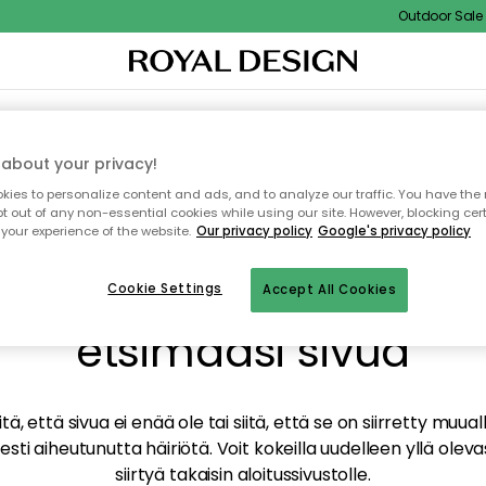
Outdoor Sale - 
TAUS
SISUSTUS
TEKSTIILIT & MATOT
KEITTIÖ
SÄILYTYS
ULKOKALUSTEET
about your privacy!
ies to personalize content and ads, and to analyze our traffic. You have the 
pt out of any non-essential cookies while using our site. However, blocking cer
your experience of the website.
Our privacy policy
Google's privacy policy
mme valitettavasti löy
Cookie Settings
Accept All Cookies
etsimääsi sivua
tä, että sivua ei enää ole tai siitä, että se on siirretty mu
sti aiheutunutta häiriötä. Voit kokeilla uudelleen yllä oleva
siirtyä takaisin aloitussivustolle.