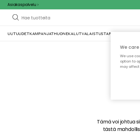
Asiakaspalvelu
UUTUUDET
KAMPANJAT
HUONEKALUT
VALAISTUS
TARJOILU JA KAT
We care 
We use cook
option to o
may affect 
E
Tämä voi johtua sii
tästä mahdollise