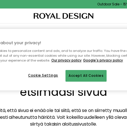
Outdoor Sale - 15% 
TAUS
SISUSTUS
TEKSTIILIT & MATOT
KEITTIÖ
SÄILYTYS
ULKOKALUSTEET
about your privacy!
ies to personalize content and ads, and to analyze our traffic. You have the 
pt out of any non-essential cookies while using our site. However, blocking cer
your experience of the website.
Our privacy policy
Google's privacy policy
mme valitettavasti löy
Cookie Settings
Accept All Cookies
etsimääsi sivua
tä, että sivua ei enää ole tai siitä, että se on siirretty mu
sti aiheutunutta häiriötä. Voit kokeilla uudelleen yllä oleva
siirtyä takaisin aloitussivustolle.