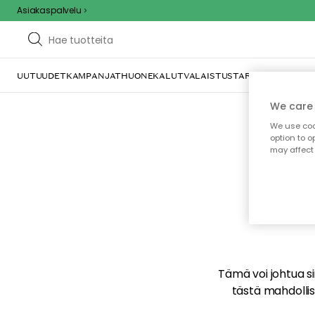
Asiakaspalvelu
UUTUUDET
KAMPANJAT
HUONEKALUT
VALAISTUS
TARJOILU JA KAT
We care 
We use cook
option to o
may affect 
E
Tämä voi johtua sii
tästä mahdollise