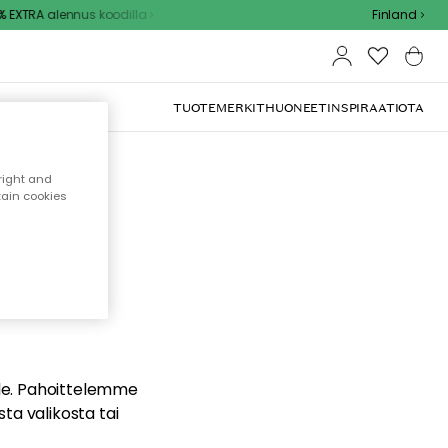
EXTRA alennus koodilla
Finland
TUOTEMERKIT
HUONEET
INSPIRAATIOTA
right and
tain cookies
dä
ualle. Pahoittelemme
sta valikosta tai