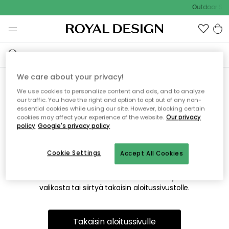
Outdoor Sal
We care about your privacy!
We use cookies to personalize content and ads, and to analyze
Emme valitettavasti löydä
our traffic. You have the right and option to opt out of any non-
essential cookies while using our site. However, blocking certain
etsimääsi sivua
cookies may affect your experience of the website.
Our privacy
policy
Google's privacy policy
Cookie Settings
Accept All Cookies
Tämä voi johtua siitä, että sivua ei enää ole tai siitä, että se
on siirretty muualle. Pahoittelemme tästä mahdollisesti
aiheutunutta häiriötä. Voit kokeilla uudelleen yllä olevasta
valikosta tai siirtyä takaisin aloitussivustolle.
Takaisin aloitussivulle