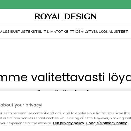
TAUS
SISUSTUS
TEKSTIILIT & MATOT
KEITTIÖ
SÄILYTYS
ULKOKALUSTEET
mme valitettavasti löy
etsimääsi sivua
about your privacy!
tä, että sivua ei enää ole tai siitä, että se on siirretty mu
ies to personalize content and ads, and to analyze our traffic. You have the 
pt out of any non-essential cookies while using our site. However, blocking cer
sti aiheutunutta häiriötä. Voit kokeilla uudelleen yllä oleva
your experience of the website.
Our privacy policy
Google's privacy policy
siirtyä takaisin aloitussivustolle.