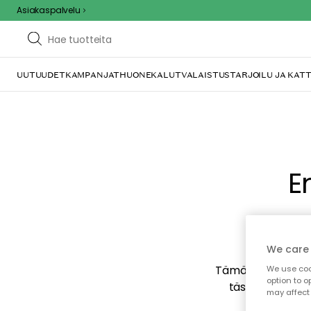
Asiakaspalvelu
UUTUUDET
KAMPANJAT
HUONEKALUT
VALAISTUS
TARJOILU JA KAT
E
We care 
Tämä voi johtua sii
We use cook
option to o
tästä mahdollise
may affect 