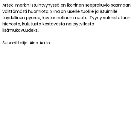
Artek-merkin istuintyynyssä on ikoninen seeprakuvio saamaan
ARTEK
välittömästi huomiota. Siinä on useille tuolille ja istuimille
Tuoli 69, Koivu
täydellinen pyöreä, käytännöllinen muoto. Tyyny valmistetaan
465.00 €
hienosta, kulutusta kestävästä neitsytvillasta
lisämukavuudeksi.
Suunnittelija: Aino Aalto.
Tietoa Artek-merkkisestä istuintyynystä
- Ikoninen seeprakuvio.
- Mukava huippulaatu.
- Halkaisija: 340 mm.
- 58% neitsytvilla.
- Suunnittelija: Aino Aalto.
Istuintyynyn hoito-ohjeet
- Imuroi tai ravista tarvittaessa.
- Poista tahrat välittömästi pesusienellä ja haalealla vedellä
sekä villapesuaineella.
- Käänny ammattilaisen puoleen, mikäli sinulla on kysyttävää