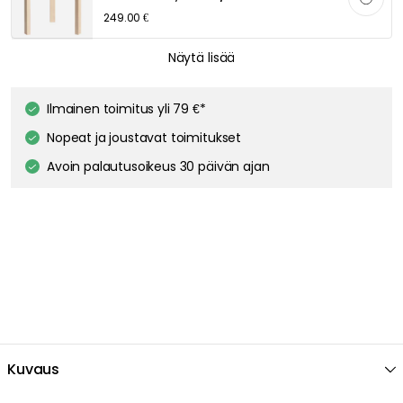
249.00 €
ARTEK
Näytä lisää
60 Jakkara, Koivu / Vihreä
294.00 €
Ilmainen toimitus yli 79 €*
Nopeat ja joustavat toimitukset
ARTEK
Avoin palautusoikeus 30 päivän ajan
60 Jakkara, Koivu
227.00 €
ARTEK
60 Jakkara, Koivu / Musta Linoleumi
298.00 €
ARTEK
60 Jakkara, Koivu / Valkoinen Laminaatti
Kuvaus
298.00 €