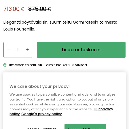
713.00 €
875.00 €
Elegantti pöytävalaisin, suunniteltu GamFratesin toimesta
Louis Poulsenille.
Lisää ostoskoriin
Ilmainen toimitus
Toimitusaika: 2-3 viikkoa
Ilmainen toimitus yli 79 €*
We care about your privacy!
Nopeat ja joustavat toimitukset
We use cookies to personalize content and ads, and to analyze
our traffic. You have the right and option to opt out of any non-
Avoin palautusoikeus 30 päivän ajan
essential cookies while using our site. However, blocking certain
cookies may affect your experience of the website.
Our privacy
policy
Google's privacy policy