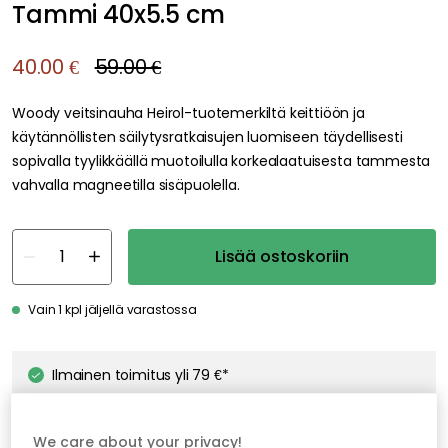
Tammi 40x5.5 cm
40.00 €
59.00 €
Woody veitsinauha Heirol-tuotemerkiltä keittiöön ja
käytännöllisten säilytysratkaisujen luomiseen täydellisesti
sopivalla tyylikkäällä muotoilulla korkealaatuisesta tammesta
vahvalla magneetilla sisäpuolella.
Lisää ostoskoriin
Vain 1 kpl jäljellä varastossa
Ilmainen toimitus yli 79 €*
Nopeat ja joustavat toimitukset
Avoin palautusoikeus 30 päivän ajan
We care about your privacy!