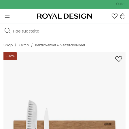
Outdoor Sale 
/
/
Shop
Keittiö
Keittiöveitset & Veitsitarvikkeet
-
32
%