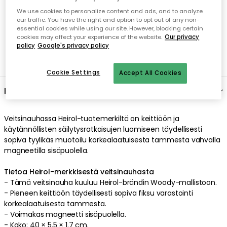
We use cookies to personalize content and ads, and to analyze
our traffic. You have the right and option to opt out of any non-
essential cookies while using our site. However, blocking certain
cookies may affect your experience of the website.
Our privacy
policy
Google's privacy policy
Cookie Settings
Accept All Cookies
Kuvaus
Veitsinauhassa
Heirol
-tuotemerkiltä on
keittiöön
ja
käytännöllisten säilytysratkaisujen luomiseen
täydellisesti
sopiva
tyylikäs
muotoilu
korkealaatuisesta
tammesta
vahvalla
magneetilla
sisäpuolella
.
Tietoa Heirol-merkkisestä veitsinauhasta
-
Tämä veitsinauha kuuluu Heirol-brändin Woody-mallistoon.
-
Pieneen keittiöön
täydellisesti sopiva
fiksu
varastointi
korkealaatuisesta
tammesta
.
-
Voimakas
magneetti
sisäpuolella
.
-
Koko: 40 × 5.5 × 1.7 cm.