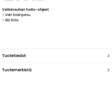
Veitsinauhan hoito-ohjeet
-
Vain käsinpesu
.
-
Älä liota
.
Tuotetiedot
Tuotemerkistä
Suositeltu sinulle