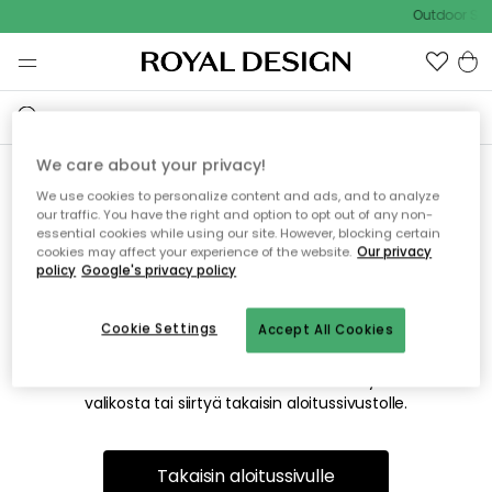
Outdoor Sal
We care about your privacy!
We use cookies to personalize content and ads, and to analyze
Emme valitettavasti löydä
our traffic. You have the right and option to opt out of any non-
essential cookies while using our site. However, blocking certain
etsimääsi sivua
cookies may affect your experience of the website.
Our privacy
policy
Google's privacy policy
Cookie Settings
Accept All Cookies
Tämä voi johtua siitä, että sivua ei enää ole tai siitä, että se
on siirretty muualle. Pahoittelemme tästä mahdollisesti
aiheutunutta häiriötä. Voit kokeilla uudelleen yllä olevasta
valikosta tai siirtyä takaisin aloitussivustolle.
Takaisin aloitussivulle