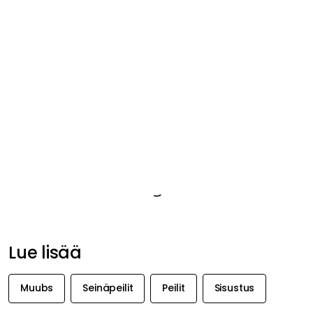
Tuotetiedot
Tuotemerkistä
Liittyvät tiedot
Suositeltu sinulle