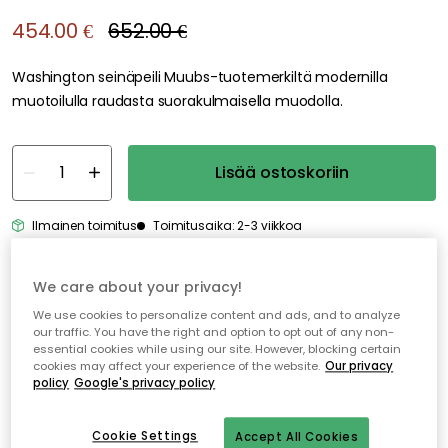
454.00 €
652.00 €
Washington seinäpeili Muubs-tuotemerkiltä modernilla
muotoilulla raudasta suorakulmaisella muodolla.
Lisää ostoskoriin
Ilmainen toimitus
Toimitusaika: 2-3 viikkoa
We care about your privacy!
Ilmainen toimitus yli 79 €*
We use cookies to personalize content and ads, and to analyze
Nopeat ja joustavat toimitukset
our traffic. You have the right and option to opt out of any non-
essential cookies while using our site. However, blocking certain
Avoin palautusoikeus 30 päivän ajan
cookies may affect your experience of the website.
Our privacy
policy
Google's privacy policy
Cookie Settings
Accept All Cookies