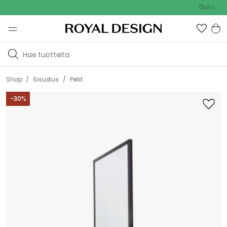
Outdoor Sale
/
/
Shop
Sisustus
Peilit
-
30
%