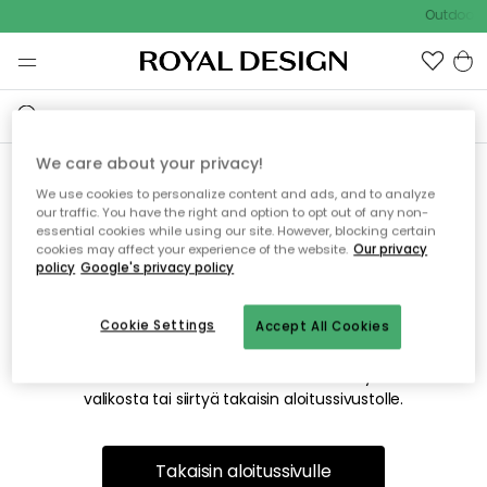
Outdoor S
We care about your privacy!
We use cookies to personalize content and ads, and to analyze
Emme valitettavasti löydä
our traffic. You have the right and option to opt out of any non-
essential cookies while using our site. However, blocking certain
etsimääsi sivua
cookies may affect your experience of the website.
Our privacy
policy
Google's privacy policy
Cookie Settings
Accept All Cookies
Tämä voi johtua siitä, että sivua ei enää ole tai siitä, että se
on siirretty muualle. Pahoittelemme tästä mahdollisesti
aiheutunutta häiriötä. Voit kokeilla uudelleen yllä olevasta
valikosta tai siirtyä takaisin aloitussivustolle.
Takaisin aloitussivulle