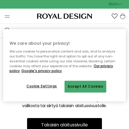
Outdoor Sal
We care about your privacy!
We use cookies to personalize content and ads, and to analyze
Emme valitettavasti löydä
our traffic. You have the right and option to opt out of any non-
essential cookies while using our site. However, blocking certain
etsimääsi sivua
cookies may affect your experience of the website.
Our privacy
policy
Google's privacy policy
Cookie Settings
Accept All Cookies
Tämä voi johtua siitä, että sivua ei enää ole tai siitä, että se
on siirretty muualle. Pahoittelemme tästä mahdollisesti
aiheutunutta häiriötä. Voit kokeilla uudelleen yllä olevasta
valikosta tai siirtyä takaisin aloitussivustolle.
Takaisin aloitussivulle