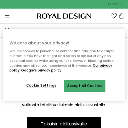
Outdoor Sal
We care about your privacy!
We use cookies to personalize content and ads, and to analyze
Emme valitettavasti löydä
our traffic. You have the right and option to opt out of any non-
essential cookies while using our site. However, blocking certain
etsimääsi sivua
cookies may affect your experience of the website.
Our privacy
policy
Google's privacy policy
Cookie Settings
Accept All Cookies
Tämä voi johtua siitä, että sivua ei enää ole tai siitä, että se
on siirretty muualle. Pahoittelemme tästä mahdollisesti
aiheutunutta häiriötä. Voit kokeilla uudelleen yllä olevasta
valikosta tai siirtyä takaisin aloitussivustolle.
Takaisin aloitussivulle