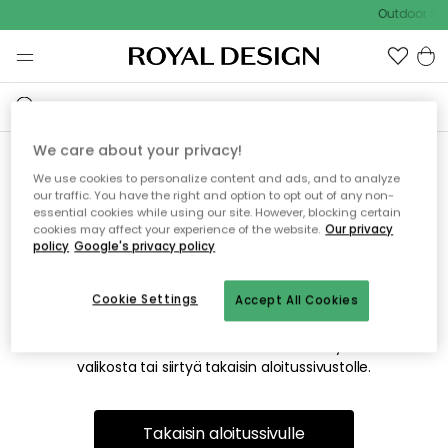
Outdoor Sal
We care about your privacy!
We use cookies to personalize content and ads, and to analyze
Emme valitettavasti löydä
our traffic. You have the right and option to opt out of any non-
essential cookies while using our site. However, blocking certain
etsimääsi sivua
cookies may affect your experience of the website.
Our privacy
policy
Google's privacy policy
Cookie Settings
Accept All Cookies
Tämä voi johtua siitä, että sivua ei enää ole tai siitä, että se
on siirretty muualle. Pahoittelemme tästä mahdollisesti
aiheutunutta häiriötä. Voit kokeilla uudelleen yllä olevasta
valikosta tai siirtyä takaisin aloitussivustolle.
Takaisin aloitussivulle