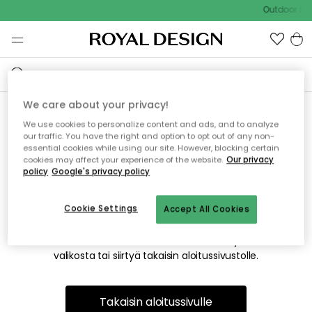
Outdoor Sal
We care about your privacy!
We use cookies to personalize content and ads, and to analyze
Emme valitettavasti löydä
our traffic. You have the right and option to opt out of any non-
essential cookies while using our site. However, blocking certain
etsimääsi sivua
cookies may affect your experience of the website.
Our privacy
policy
Google's privacy policy
Cookie Settings
Accept All Cookies
Tämä voi johtua siitä, että sivua ei enää ole tai siitä, että se
on siirretty muualle. Pahoittelemme tästä mahdollisesti
aiheutunutta häiriötä. Voit kokeilla uudelleen yllä olevasta
valikosta tai siirtyä takaisin aloitussivustolle.
Takaisin aloitussivulle