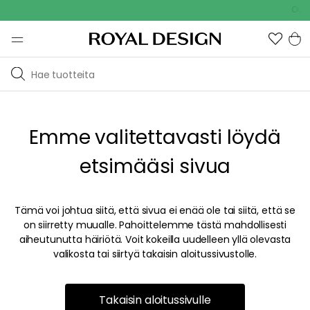
Outdo
Emme valitettavasti löydä
etsimääsi sivua
Tämä voi johtua siitä, että sivua ei enää ole tai siitä, että se
on siirretty muualle. Pahoittelemme tästä mahdollisesti
aiheutunutta häiriötä. Voit kokeilla uudelleen yllä olevasta
valikosta tai siirtyä takaisin aloitussivustolle.
Takaisin aloitussivulle