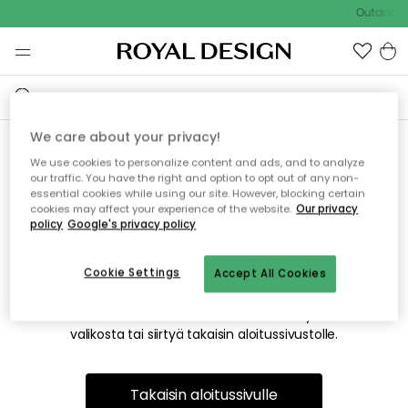
Outdoor S
We care about your privacy!
We use cookies to personalize content and ads, and to analyze
Emme valitettavasti löydä
our traffic. You have the right and option to opt out of any non-
essential cookies while using our site. However, blocking certain
etsimääsi sivua
cookies may affect your experience of the website.
Our privacy
policy
Google's privacy policy
Cookie Settings
Accept All Cookies
Tämä voi johtua siitä, että sivua ei enää ole tai siitä, että se
on siirretty muualle. Pahoittelemme tästä mahdollisesti
aiheutunutta häiriötä. Voit kokeilla uudelleen yllä olevasta
valikosta tai siirtyä takaisin aloitussivustolle.
Takaisin aloitussivulle