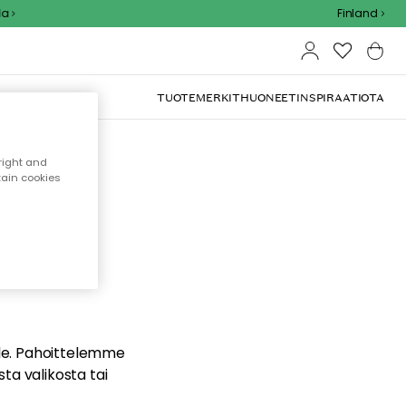
Finland
TUOTEMERKIT
HUONEET
INSPIRAATIOTA
right and
tain cookies
dä
ualle. Pahoittelemme
sta valikosta tai