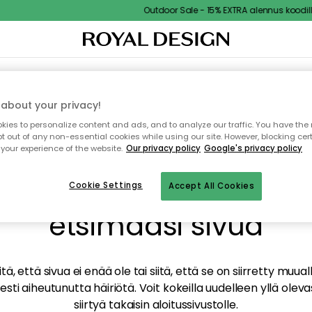
Outdoor Sale - 15% EXTRA alennus koodilla
TAUS
SISUSTUS
TEKSTIILIT & MATOT
KEITTIÖ
SÄILYTYS
ULKOKALUSTEET
about your privacy!
ies to personalize content and ads, and to analyze our traffic. You have the 
pt out of any non-essential cookies while using our site. However, blocking cer
your experience of the website.
Our privacy policy
Google's privacy policy
mme valitettavasti löy
Cookie Settings
Accept All Cookies
etsimääsi sivua
tä, että sivua ei enää ole tai siitä, että se on siirretty mu
sti aiheutunutta häiriötä. Voit kokeilla uudelleen yllä oleva
siirtyä takaisin aloitussivustolle.