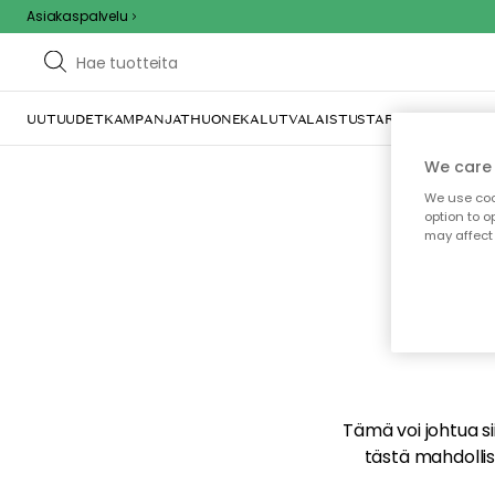
Asiakaspalvelu
UUTUUDET
KAMPANJAT
HUONEKALUT
VALAISTUS
TARJOILU JA KAT
We care 
We use cook
option to o
may affect 
E
Tämä voi johtua sii
tästä mahdollise