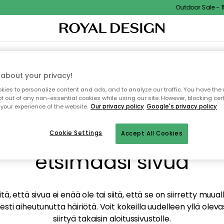
Outdoor Sale - 15
TAUS
SISUSTUS
TEKSTIILIT & MATOT
KEITTIÖ
SÄILYTYS
ULKOKALUSTEET
about your privacy!
ies to personalize content and ads, and to analyze our traffic. You have the 
pt out of any non-essential cookies while using our site. However, blocking cer
your experience of the website.
Our privacy policy
Google's privacy policy
mme valitettavasti löy
Cookie Settings
Accept All Cookies
etsimääsi sivua
tä, että sivua ei enää ole tai siitä, että se on siirretty mu
sti aiheutunutta häiriötä. Voit kokeilla uudelleen yllä oleva
siirtyä takaisin aloitussivustolle.