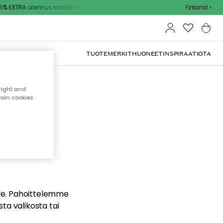
% EXTRA alennus koodilla
Finland
TUOTEMERKIT
HUONEET
INSPIRAATIOTA
right and
tain cookies
dä
ualle. Pahoittelemme
sta valikosta tai