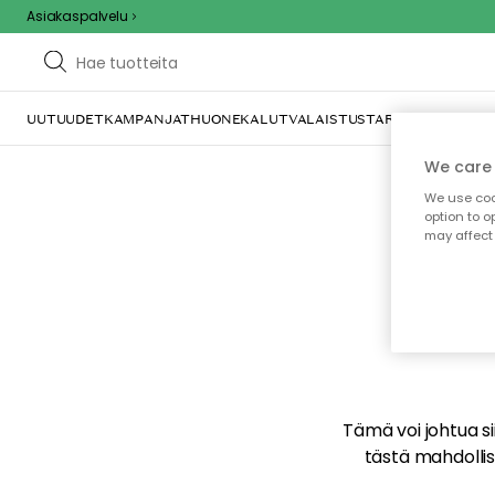
Asiakaspalvelu
UUTUUDET
KAMPANJAT
HUONEKALUT
VALAISTUS
TARJOILU JA KAT
We care 
We use cook
option to o
may affect 
E
Tämä voi johtua sii
tästä mahdollise