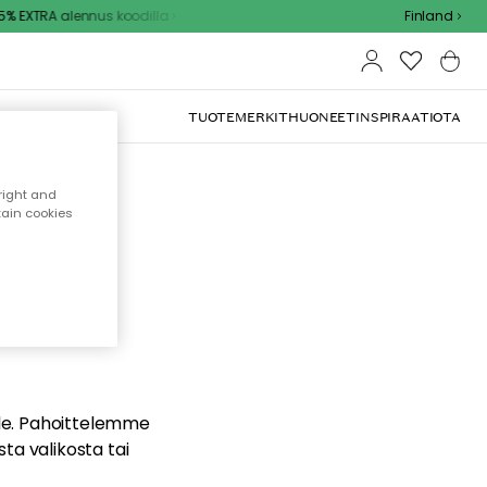
% EXTRA alennus koodilla
Finland
TUOTEMERKIT
HUONEET
INSPIRAATIOTA
right and
tain cookies
dä
ualle. Pahoittelemme
sta valikosta tai