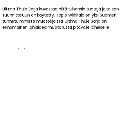
Ultima Thule Sarja kuvastaa niitä tuhansia tunteja joita sen
suunnitteluun on käytetty. Tapio Wirkkala on yksi Suomen
tunnetuimmista muotoilijoista. Ultima Thule Sarja on
erinomainen lahjaidea muotoilusta pitävälle läheiselle.
Tuotetiedot
Tuotemerkistä
Liittyvät tiedot