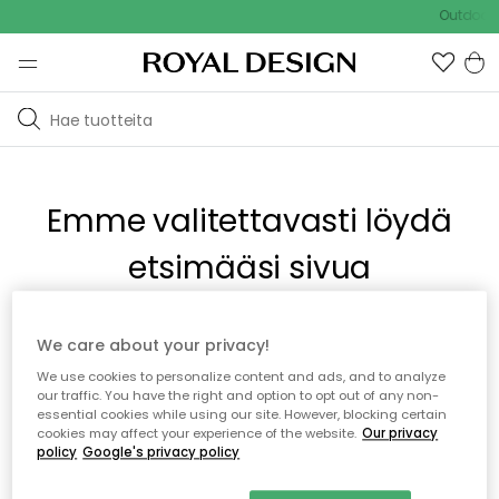
Outdoor S
Emme valitettavasti löydä
etsimääsi sivua
Tämä voi johtua siitä, että sivua ei enää ole tai siitä, että se
We care about your privacy!
on siirretty muualle. Pahoittelemme tästä mahdollisesti
We use cookies to personalize content and ads, and to analyze
aiheutunutta häiriötä. Voit kokeilla uudelleen yllä olevasta
our traffic. You have the right and option to opt out of any non-
valikosta tai siirtyä takaisin aloitussivustolle.
essential cookies while using our site. However, blocking certain
cookies may affect your experience of the website.
Our privacy
policy
Google's privacy policy
Takaisin aloitussivulle