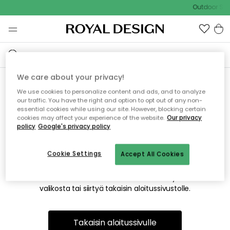
Outdoor Sal
We care about your privacy!
We use cookies to personalize content and ads, and to analyze
Emme valitettavasti löydä
our traffic. You have the right and option to opt out of any non-
essential cookies while using our site. However, blocking certain
etsimääsi sivua
cookies may affect your experience of the website.
Our privacy
policy
Google's privacy policy
Cookie Settings
Accept All Cookies
Tämä voi johtua siitä, että sivua ei enää ole tai siitä, että se
on siirretty muualle. Pahoittelemme tästä mahdollisesti
aiheutunutta häiriötä. Voit kokeilla uudelleen yllä olevasta
valikosta tai siirtyä takaisin aloitussivustolle.
Takaisin aloitussivulle