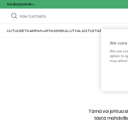
Asiakaspalvelu
UUTUUDET
KAMPANJAT
HUONEKALUT
VALAISTUS
TARJOILU JA KAT
We care 
We use cook
option to o
may affect 
E
Tämä voi johtua sii
tästä mahdollise