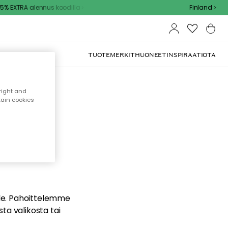
% EXTRA alennus koodilla
Finland
TUOTEMERKIT
HUONEET
INSPIRAATIOTA
right and
tain cookies
dä
ualle. Pahoittelemme
sta valikosta tai