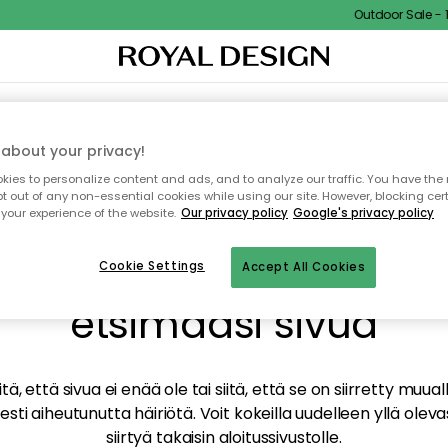
Outdoor Sale - 15
TAUS
SISUSTUS
TEKSTIILIT & MATOT
KEITTIÖ
SÄILYTYS
ULKOKALUSTEET
about your privacy!
ies to personalize content and ads, and to analyze our traffic. You have the 
pt out of any non-essential cookies while using our site. However, blocking cer
your experience of the website.
Our privacy policy
Google's privacy policy
mme valitettavasti löy
Cookie Settings
Accept All Cookies
etsimääsi sivua
tä, että sivua ei enää ole tai siitä, että se on siirretty mu
sti aiheutunutta häiriötä. Voit kokeilla uudelleen yllä oleva
siirtyä takaisin aloitussivustolle.