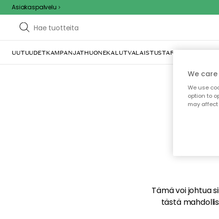
Asiakaspalvelu
UUTUUDET
KAMPANJAT
HUONEKALUT
VALAISTUS
TARJOILU JA KAT
We care 
We use cook
option to o
may affect 
E
Tämä voi johtua sii
tästä mahdollise