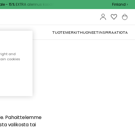
 - 15% EXTRA alennus koodilla
Finland
TUOTEMERKIT
HUONEET
INSPIRAATIOTA
right and
tain cookies
dä
ualle. Pahoittelemme
sta valikosta tai