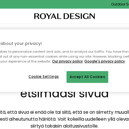
Outdoor Sale
TAUS
SISUSTUS
TEKSTIILIT & MATOT
KEITTIÖ
SÄILYTYS
ULKOKALUSTEET
about your privacy!
ies to personalize content and ads, and to analyze our traffic. You have the 
pt out of any non-essential cookies while using our site. However, blocking cer
your experience of the website.
Our privacy policy
Google's privacy policy
mme valitettavasti löy
Cookie Settings
Accept All Cookies
etsimääsi sivua
tä, että sivua ei enää ole tai siitä, että se on siirretty mu
sti aiheutunutta häiriötä. Voit kokeilla uudelleen yllä oleva
siirtyä takaisin aloitussivustolle.