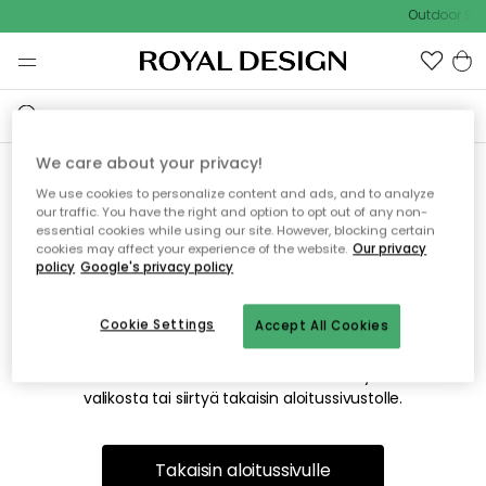
Outdoor Sal
We care about your privacy!
We use cookies to personalize content and ads, and to analyze
Emme valitettavasti löydä
our traffic. You have the right and option to opt out of any non-
essential cookies while using our site. However, blocking certain
etsimääsi sivua
cookies may affect your experience of the website.
Our privacy
policy
Google's privacy policy
Cookie Settings
Accept All Cookies
Tämä voi johtua siitä, että sivua ei enää ole tai siitä, että se
on siirretty muualle. Pahoittelemme tästä mahdollisesti
aiheutunutta häiriötä. Voit kokeilla uudelleen yllä olevasta
valikosta tai siirtyä takaisin aloitussivustolle.
Takaisin aloitussivulle