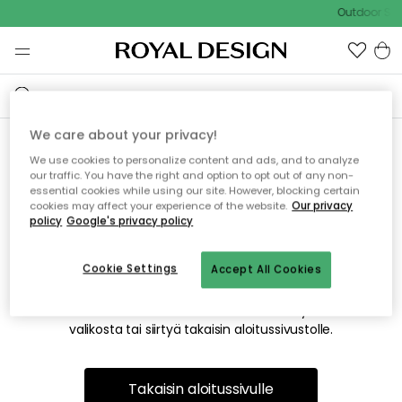
Outdoor Sal
We care about your privacy!
We use cookies to personalize content and ads, and to analyze
Emme valitettavasti löydä
our traffic. You have the right and option to opt out of any non-
essential cookies while using our site. However, blocking certain
etsimääsi sivua
cookies may affect your experience of the website.
Our privacy
policy
Google's privacy policy
Cookie Settings
Accept All Cookies
Tämä voi johtua siitä, että sivua ei enää ole tai siitä, että se
on siirretty muualle. Pahoittelemme tästä mahdollisesti
aiheutunutta häiriötä. Voit kokeilla uudelleen yllä olevasta
valikosta tai siirtyä takaisin aloitussivustolle.
Takaisin aloitussivulle